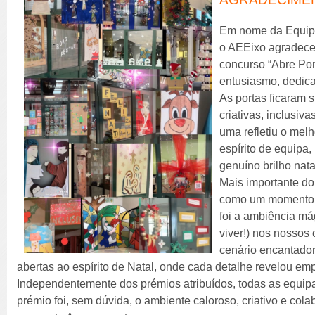
Em nome da Equip
o AEEixo agradece 
concurso “Abre Por
entusiasmo, dedica
As portas ficaram
criativas, inclusiv
uma refletiu o mel
espírito de equipa,
genuíno brilho nata
Mais importante d
como um momento s
foi a ambiência má
viver!) nos nossos
cenário encantador
abertas ao espírito de Natal, onde cada detalhe revelou em
Independentemente dos prémios atribuídos, todas as equip
prémio foi, sem dúvida, o ambiente caloroso, criativo e col