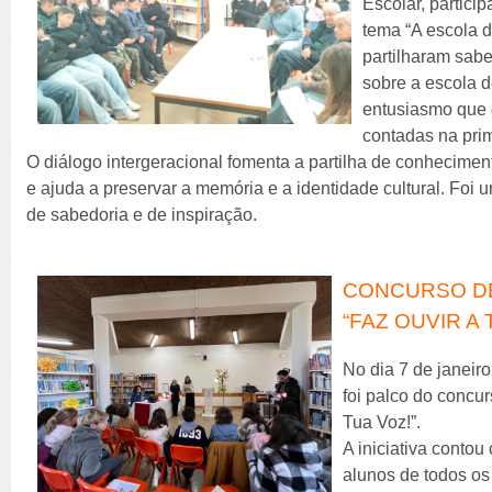
Escolar, partici
tema “A escola d
partilharam sabe
sobre a escola 
entusiasmo que 
contadas na pri
O diálogo intergeracional fomenta a partilha de conheciment
e ajuda a preservar a memória e a identidade cultural. Foi u
de sabedoria e de inspiração.
CONCURSO DE
“FAZ OUVIR A 
No dia 7 de janeiro
foi palco do concur
Tua Voz!”.
A iniciativa contou
alunos de todos os