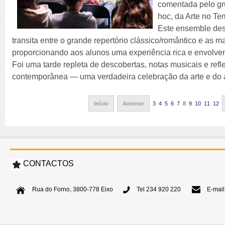
comentada pelo gr
hoc, da Arte no Te
Este ensemble des
transita entre o grande repertório clássico/romântico e as m
proporcionando aos alunos uma experiência rica e envolven
Foi uma tarde repleta de descobertas, notas musicais e re
contemporânea — uma verdadeira celebração da arte e do 
Início
Anterior
3
4
5
6
7
8
9
10
11
12
CONTACTOS
Rua do Forno, 3800-778 Eixo
Tel 234 920 220
E-mail