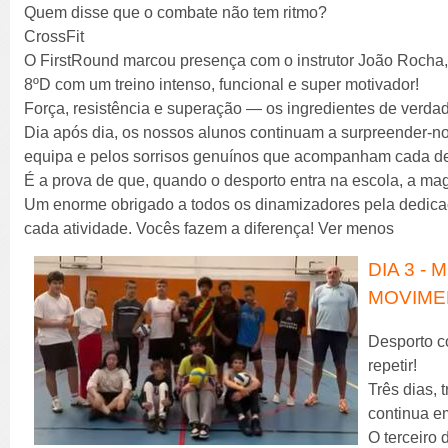
Quem disse que o combate não tem ritmo?
CrossFit
O FirstRound marcou presença com o instrutor João Rocha,
8ºD com um treino intenso, funcional e super motivador!
Força, resistência e superação — os ingredientes de verd
Dia após dia, os nossos alunos continuam a surpreender-nos
equipa e pelos sorrisos genuínos que acompanham cada de
É a prova de que, quando o desporto entra na escola, a ma
Um enorme obrigado a todos os dinamizadores pela dedicaç
cada atividade. Vocês fazem a diferença! Ver menos
DIA 3 -
MOVIME
Desporto co
repetir!
Três dias, 
continua em
O terceiro