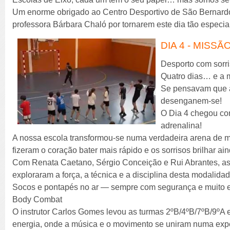
Um enorme obrigado ao Centro Desportivo de São Bernardo,
professora Bárbara Chaló por tornarem este dia tão especia
DIA 4 - MISS
Desporto com sorriso
Quatro dias… e a 
Se pensavam que a 
desenganem-se!
O Dia 4 chegou com
adrenalina!
A nossa escola transformou-se numa verdadeira arena de
fizeram o coração bater mais rápido e os sorrisos brilhar a
Com Renata Caetano, Sérgio Conceição e Rui Abrantes, as
exploraram a força, a técnica e a disciplina desta modalidad
Socos e pontapés no ar — sempre com segurança e muito 
Body Combat
O instrutor Carlos Gomes levou as turmas 2ºB/4ºB/7ºB/9ºA
energia, onde a música e o movimento se uniram numa expe