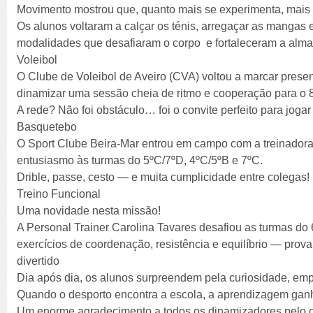
Movimento mostrou que, quanto mais se experimenta, mais s
Os alunos voltaram a calçar os ténis, arregaçar as manga
modalidades que desafiaram o corpo e fortaleceram a alma 
Voleibol
O Clube de Voleibol de Aveiro (CVA) voltou a marcar prese
dinamizar uma sessão cheia de ritmo e cooperação para o 
A rede? Não foi obstáculo… foi o convite perfeito para joga
Basquetebo
O Sport Clube Beira-Mar entrou em campo com a treinadora
entusiasmo às turmas do 5ºC/7ºD, 4ºC/5ºB e 7ºC.
Drible, passe, cesto — e muita cumplicidade entre colegas!
Treino Funcional
Uma novidade nesta missão!
A Personal Trainer Carolina Tavares desafiou as turmas do
exercícios de coordenação, resistência e equilíbrio — prova
divertido
Dia após dia, os alunos surpreendem pela curiosidade, emp
Quando o desporto encontra a escola, a aprendizagem ganh
Um enorme agradecimento a todos os dinamizadores pelo 