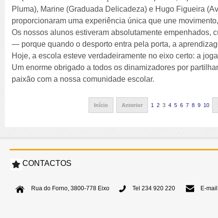
Pluma), Marine (Graduada Delicadeza) e Hugo Figueira (A
proporcionaram uma experiência única que une movimento, r
Os nossos alunos estiveram absolutamente empenhados, cur
— porque quando o desporto entra pela porta, a aprendiza
Hoje, a escola esteve verdadeiramente no eixo certo: a jogar,
Um enorme obrigado a todos os dinamizadores por partilhar
paixão com a nossa comunidade escolar.
Início
Anterior
1
2
3
4
5
6
7
8
9
10
CONTACTOS
Rua do Forno, 3800-778 Eixo
Tel 234 920 220
E-mail