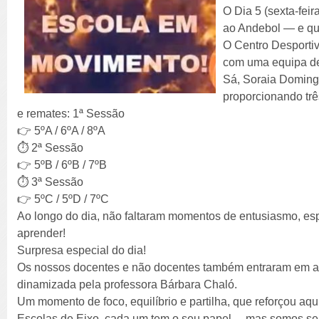
O Dia 5 (sexta-feir
ao Andebol — e que
O Centro Desporti
com uma equipa de
Sá, Soraia Doming
proporcionando trê
e remates: 1ª Sessão
👉 5ºA / 6ºA / 8ºA
⏱️ 2ª Sessão
👉 5ºB / 6ºB / 7ºB
⏱️ 3ª Sessão
👉 5ºC / 5ºD / 7ºC
Ao longo do dia, não faltaram momentos de entusiasmo, esp
aprender!
Surpresa especial do dia!
Os nossos docentes e não docentes também entraram em a
dinamizada pela professora Bárbara Chaló.
Um momento de foco, equilíbrio e partilha, que reforçou aq
Escolas de Eixo, cada um tem o seu papel… mas somos se