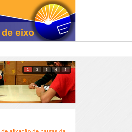
1
2
3
4
5
s de afixação de pautas da