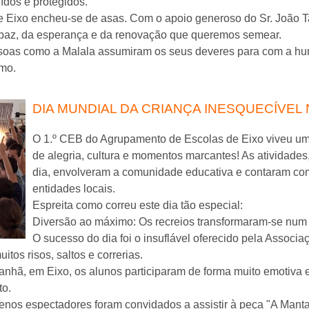
uídos e protegidos.
de Eixo encheu-se de asas. Com o apoio generoso do Sr. João 
a paz, da esperança e da renovação que queremos semear.
oas como a Malala assumiram os seus deveres para com a hum
smo.
DIA MUNDIAL DA CRIANÇA INESQUECÍVEL N
O 1.º CEB do Agrupamento de Escolas de Eixo viveu um
de alegria, cultura e momentos marcantes! As atividade
dia, envolveram a comunidade educativa e contaram com
entidades locais.
Espreita como correu este dia tão especial:
Diversão ao máximo: Os recreios transformaram-se num 
O sucesso do dia foi o insuflável oferecido pela Associ
tos risos, saltos e correrias.
anhã, em Eixo, os alunos participaram de forma muito emotiv
to.
nos espectadores foram convidados a assistir à peça "A Manta