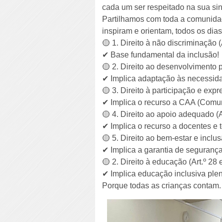
cada um ser respeitado na sua si
Partilhamos com toda a comunidade
inspiram e orientam, todos os di
🟡 1. Direito à não discriminação (A
✔ Base fundamental da inclusão!
🟡 2. Direito ao desenvolvimento p
✔ Implica adaptação às necessida
🟡 3. Direito à participação e expr
✔ Implica o recurso a CAA (Comun
🟡 4. Direito ao apoio adequado (A
✔ Implica o recurso a docentes e 
🟡 5. Direito ao bem-estar e inclusã
✔ Implica a garantia de segurança
🟡 2. Direito à educação (Art.º 28 
✔ Implica educação inclusiva plen
Porque todas as crianças contam.