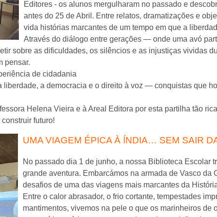
Editores - os alunos mergulharam no passado e descobr
antes do 25 de Abril. Entre relatos, dramatizações e ob
vida histórias marcantes de um tempo em que a liberdad
Através do diálogo entre gerações — onde uma avó part
letir sobre as dificuldades, os silêncios e as injustiças vivida
m pensar.
periência de cidadania
 liberdade, a democracia e o direito à voz — conquistas que ho
ssora Helena Vieira e à Areal Editora por esta partilha tão ric
construir futuro!
UMA VIAGEM ÉPICA À ÍNDIA… SEM SAIR DA
No passado dia 1 de junho, a nossa Biblioteca Escolar 
grande aventura. Embarcámos na armada de Vasco da Ga
desafios de uma das viagens mais marcantes da História
Entre o calor abrasador, o frio cortante, tempestades im
mantimentos, vivemos na pele o que os marinheiros de o