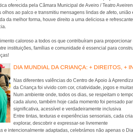
ástica oferecida pela Câmara Municipal de Aveiro / Teatro Aveire
 olhos ao palco e transmitiu mensagens lindas de afeto, união e
da da melhor forma, houve direito a uma deliciosa e refrescante
ia.
ento caloroso a todos os que contribuíram para proporcionar 
tre instituições, famílias e comunidade é essencial para const
nças!
DIA MUNDIAL DA CRIANÇA: + DIREITOS, + 
Nas diferentes valências do Centro de Apoio à Aprendiz
da Criança foi vivido com cor, criatividade, jogos e mui
Num ambiente onde, todos os dias, se respeitam o tempo,
cada aluno, também hoje cada momento foi pensado par
significativa, acessível e verdadeiramente inclusiva
Entre tintas, texturas e experiências sensoriais, cada c
explorar, descobrir e expressar-se livremente
das e intencionalmente adaptadas, celebrámos não apenas o Dia 