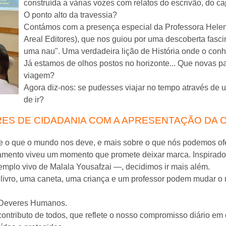
construída a várias vozes com relatos do escrivão, do ca
O ponto alto da travessia?
Contámos com a presença especial da Professora Helen
Areal Editores), que nos guiou por uma descoberta fasci
uma nau". Uma verdadeira lição de História onde o con
Já estamos de olhos postos no horizonte... Que novas 
viagem?
Agora diz-nos: se pudesses viajar no tempo através de u
de ir?
RES DE CIDADANIA COM A APRESENTAÇÃO DA
e o que o mundo nos deve, e mais sobre o que nós podemos o
amento viveu um momento que promete deixar marca. Inspirados 
mplo vivo de Malala Yousafzai —, decidimos ir mais além.
livro, uma caneta, uma criança e um professor podem mudar o
 Deveres Humanos.
ntributo de todos, que reflete o nosso compromisso diário em