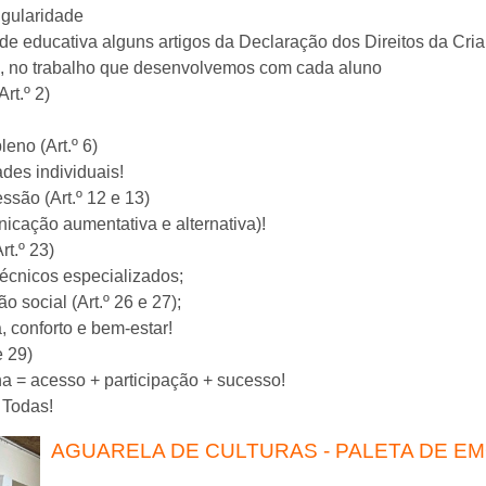
ngularidade
 educativa alguns artigos da Declaração dos Direitos da Crian
as, no trabalho que desenvolvemos com cada aluno
rt.º 2)
leno (Art.º 6)
des individuais!
essão (Art.º 12 e 13)
icação aumentativa e alternativa)!
rt.º 23)
técnicos especializados;
o social (Art.º 26 e 27);
, conforto e bem-estar!
e 29)
a = acesso + participação + sucesso!
 Todas!
AGUARELA DE CULTURAS - PALETA DE E