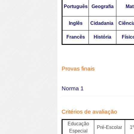
Português
Geografia
Mat
Inglês
Cidadania
Ciênci
Francês
História
Físic
Provas finais
Norma 1
Critérios de avaliação
Educação
Pré-Escolar
1
Especial