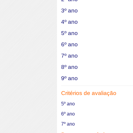
3º ano
4º ano
5º ano
6º ano
7º ano
8º ano
9º ano
Critérios de avaliação
5º ano
6º ano
7º ano