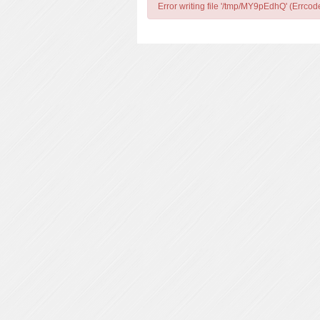
Error writing file '/tmp/MY9pEdhQ' (Errcod