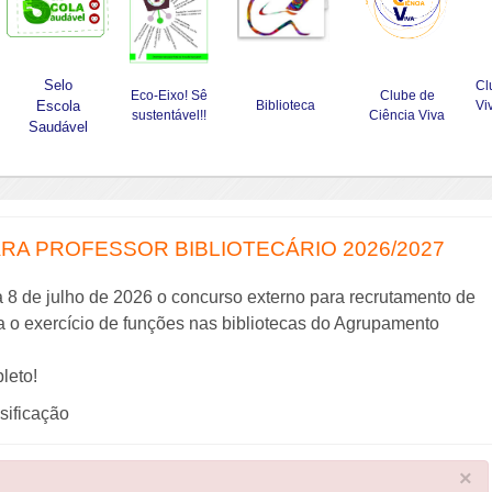
Selo
Cl
Eco-Eixo! Sê
Clube de
Escola
Biblioteca
Vi
sustentável!!
Ciência Viva
Saudável
A PROFESSOR BIBLIOTECÁRIO 2026/2027
a 8 de julho de 2026 o concurso externo para recrutamento de
ra o exercício de funções nas bibliotecas do Agrupamento
leto!
ssificação
×