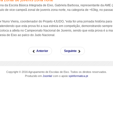
na da Escola Básica Integrada de Eixo, Gabriela Barbosa, representante da AME 
ítulo de vice-campeã zonal de juvenis zona norte, na categoria de +63kg, no passa
or Nuno Vieira, coordenador do Projeto 4JUDO, “esta foi uma jornada história para 
, atendendo que esta prova foi a sua estreia em competição, demonstrando sempre
 coloca a atleta no Campeonato Nacional de Juvenis, sendo que esta prova é a mai
esia de Eixo ao palco do Judo Nacional.
Anterior
Seguinte
Copyright © 2016 Agrupamento de Escolas de Eixo. Todos os direitos reservados.
Produzido em
Joomla!
com o apoio
spinformatica.pt