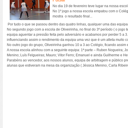
No dia 19 de fevereiro teve lugar na nossa escola
No 1º jogo a nossa escola empatou com o Colégi
mostra o resultado final...
Por tudo o que se passou dentro das quatro linhas, qualquer uma das equipa
No segundo jogo com a escola de Oliveirinha, no final do 3º período ( o jog
equipa aguentar a pressão feita pelo adversário e acabamos por perder 5 a 3
influenciando assim o rendimento da equipa uma vez que é um atleta muito c
No outro jogo do grupo, Oliveirinha ganhou 10 a 3 ao Colégio, ficando assim 
A nossa escola alinhou com a seguinte equipa: 1ª parte – Ruben Nogueira; J
Menino; Luís Felgueiras; Mauro; Vitor Ferro; Emanuel e ainda Guilherme e H
Parabéns ao vencedor, aos nossos alunos, equipa de arbitragem e público pr
alunas que estiveram na mesa da organização ( Jéssica Menino, Carla Ribeiro 