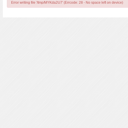
Error writing file '/tmp/MYKda2U7' (Errcode: 28 - No space left on device)