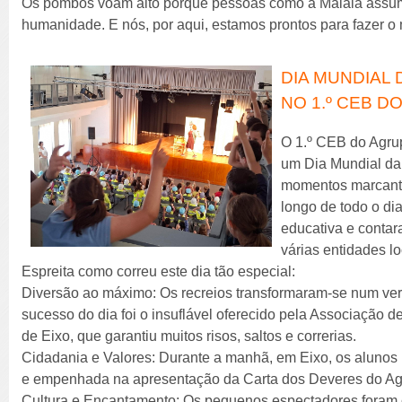
Os pombos voam alto porque pessoas como a Malala assum
humanidade. E nós, por aqui, estamos prontos para fazer 
DIA MUNDIAL 
NO 1.º CEB DO
O 1.º CEB do Agru
um Dia Mundial da 
momentos marcante
longo de todo o d
educativa e conta
várias entidades lo
Espreita como correu este dia tão especial:
Diversão ao máximo: Os recreios transformaram-se num ver
sucesso do dia foi o insuflável oferecido pela Associação
de Eixo, que garantiu muitos risos, saltos e correrias.
Cidadania e Valores: Durante a manhã, em Eixo, os alunos 
e empenhada na apresentação da Carta dos Deveres do A
Cultura e Encantamento: Os pequenos espectadores foram c