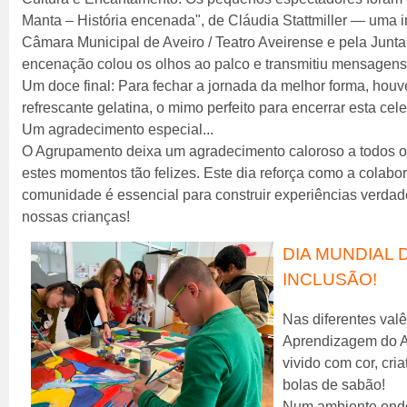
Manta – História encenada", de Cláudia Stattmiller — uma in
Câmara Municipal de Aveiro / Teatro Aveirense e pela Junta 
encenação colou os olhos ao palco e transmitiu mensagens l
Um doce final: Para fechar a jornada da melhor forma, houve
refrescante gelatina, o mimo perfeito para encerrar esta cel
Um agradecimento especial...
O Agrupamento deixa um agradecimento caloroso a todos os
estes momentos tão felizes. Este dia reforça como a colabora
comunidade é essencial para construir experiências verdade
nossas crianças!
DIA MUNDIAL D
INCLUSÃO!
Nas diferentes val
Aprendizagem do AE
vivido com cor, cri
bolas de sabão!
Num ambiente onde,