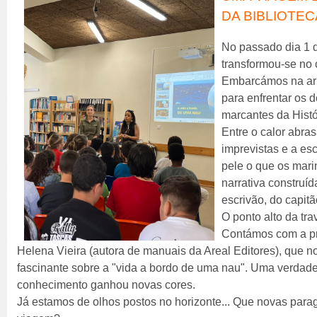
DA BIBLIOTEC
No passado dia 1 d
transformou-se no 
Embarcámos na ar
para enfrentar os 
marcantes da Histó
Entre o calor abras
imprevistas e a e
pele o que os mari
narrativa construíd
escrivão, do capitã
O ponto alto da tr
Contámos com a pr
Helena Vieira (autora de manuais da Areal Editores), que 
fascinante sobre a "vida a bordo de uma nau". Uma verdadei
conhecimento ganhou novas cores.
Já estamos de olhos postos no horizonte... Que novas par