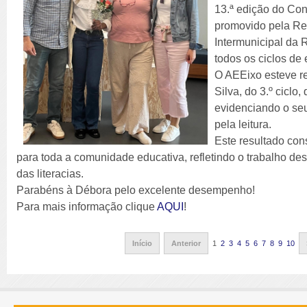
13.ª edição do Con
promovido pela Re
Intermunicipal da 
todos os ciclos de
O AEEixo esteve r
Silva, do 3.º ciclo
evidenciando o se
pela leitura.
Este resultado con
para toda a comunidade educativa, refletindo o trabalho de
das literacias.
Parabéns à Débora pelo excelente desempenho!
Para mais informação clique
AQUI
!
Início
Anterior
1
2
3
4
5
6
7
8
9
10