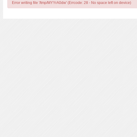
Error writing file '/tmp/MYYrA0dw' (Errcode: 28 - No space left on device)