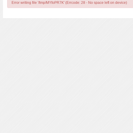
Error writing file '/tmp/MYfoPR7K' (Errcode: 28 - No space left on device)