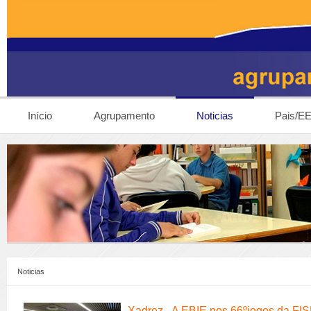
Início
Agrupamento
Noticias
Pais/E
Noticias
Xadrez - A EBIE nos 66ºjogos da FIS