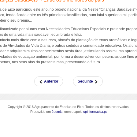
a de Eixo participou este ano, no projeto nacional da Nestlé “Crianças Saudáveis
a, tendo ficado entre os três primeiros classificados, num total superior a mil parti
eber o seu prémio...
 dinamizado por alunos com Necessidades Educativas Especiais e pretende propor
s de uma vida mais saudável, equilibrada e feliz.
ntacto mais direto com a natureza, através da plantação de ervas aromáticas e leg
as de Atividades da Vida Diária, e outros cedidos à comunidade educativa. Os alun
ender e adquirem muitos conhecimentos nesta área, estimulando assim uma aprend
idades de educação ambiental, por forma a desenvolver competências que lhes pe
enas, nos seus atos do presente mas, preservando o futuro.
Anterior
Seguinte
Copyright © 2016 Agrupamento de Escolas de Eixo. Todos os direitos reservados.
Produzido em
Joomla!
com o apoio
spinformatica.pt