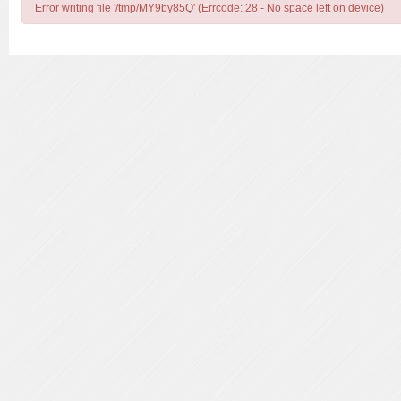
Error writing file '/tmp/MY9by85Q' (Errcode: 28 - No space left on device)