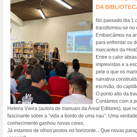
DA BIBLIOTEC
No passado dia 1 d
transformou-se no 
Embarcámos na ar
para enfrentar os 
marcantes da Histó
Entre o calor abras
imprevistas e a e
pele o que os mari
narrativa construíd
escrivão, do capitã
O ponto alto da tr
Contámos com a pr
Helena Vieira (autora de manuais da Areal Editores), que 
fascinante sobre a "vida a bordo de uma nau". Uma verdadei
conhecimento ganhou novas cores.
Já estamos de olhos postos no horizonte... Que novas par