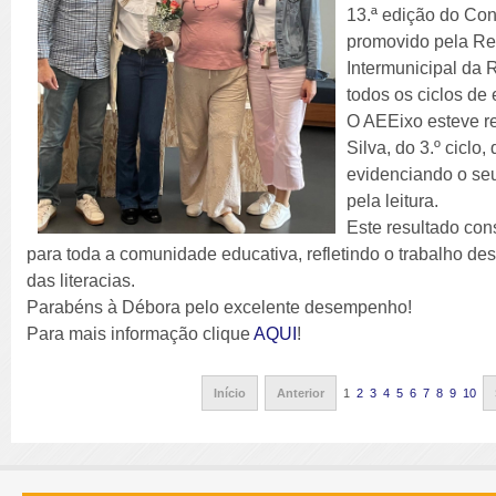
13.ª edição do Con
promovido pela Re
Intermunicipal da 
todos os ciclos de
O AEEixo esteve r
Silva, do 3.º ciclo
evidenciando o se
pela leitura.
Este resultado con
para toda a comunidade educativa, refletindo o trabalho de
das literacias.
Parabéns à Débora pelo excelente desempenho!
Para mais informação clique
AQUI
!
Início
Anterior
1
2
3
4
5
6
7
8
9
10