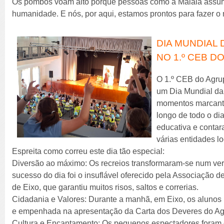
Os pombos voam alto porque pessoas como a Malala assum
humanidade. E nós, por aqui, estamos prontos para fazer 
DIA MUNDIAL 
NO 1.º CEB DO
O 1.º CEB do Agru
um Dia Mundial da 
momentos marcante
longo de todo o d
educativa e conta
várias entidades lo
Espreita como correu este dia tão especial:
Diversão ao máximo: Os recreios transformaram-se num ver
sucesso do dia foi o insuflável oferecido pela Associação
de Eixo, que garantiu muitos risos, saltos e correrias.
Cidadania e Valores: Durante a manhã, em Eixo, os alunos 
e empenhada na apresentação da Carta dos Deveres do A
Cultura e Encantamento: Os pequenos espectadores foram c