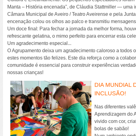
Manta – História encenada", de Cláudia Stattmiller — uma in
Câmara Municipal de Aveiro / Teatro Aveirense e pela Junta 
encenação colou os olhos ao palco e transmitiu mensagens l
Um doce final: Para fechar a jornada da melhor forma, houve
refrescante gelatina, o mimo perfeito para encerrar esta cel
Um agradecimento especial...
O Agrupamento deixa um agradecimento caloroso a todos os
estes momentos tão felizes. Este dia reforça como a colabora
comunidade é essencial para construir experiências verdade
nossas crianças!
DIA MUNDIAL D
INCLUSÃO!
Nas diferentes val
Aprendizagem do AE
vivido com cor, cri
bolas de sabão!
Num ambiente onde,