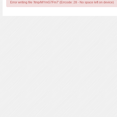
Error writing file '/tmp/MYmG7Fm7' (Errcode: 28 - No space left on device)