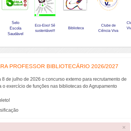
Selo
Cl
Eco-Eixo! Sê
Clube de
Escola
Biblioteca
Vi
sustentável!!
Ciência Viva
Saudável
A PROFESSOR BIBLIOTECÁRIO 2026/2027
a 8 de julho de 2026 o concurso externo para recrutamento de
ra o exercício de funções nas bibliotecas do Agrupamento
leto!
ssificação
×