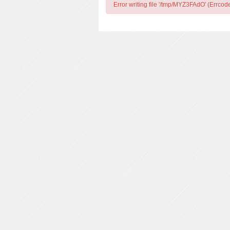
Error writing file '/tmp/MYZ3FAdO' (Errcod