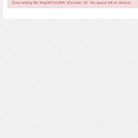
Error writing file '/tmp/MYtVufWh' (Errcode: 28 - No space left on device)