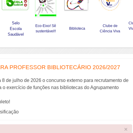
Selo
Cl
Eco-Eixo! Sê
Clube de
Escola
Biblioteca
Vi
sustentável!!
Ciência Viva
Saudável
A PROFESSOR BIBLIOTECÁRIO 2026/2027
a 8 de julho de 2026 o concurso externo para recrutamento de
ra o exercício de funções nas bibliotecas do Agrupamento
leto!
ssificação
×