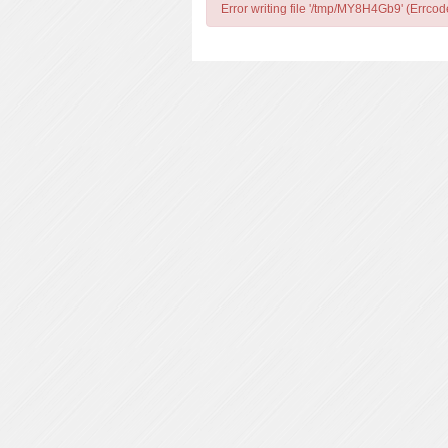
Error writing file '/tmp/MY8H4Gb9' (Errcod