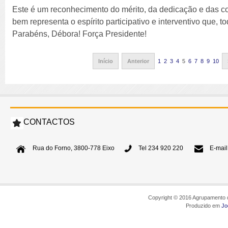
Este é um reconhecimento do mérito, da dedicação e das c
bem representa o espírito participativo e interventivo que, t
Parabéns, Débora! Força Presidente!
Início
Anterior
1
2
3
4
5
6
7
8
9
10
CONTACTOS
Rua do Forno, 3800-778 Eixo
Tel 234 920 220
E-mail
Copyright © 2016 Agrupamento d
Produzido em
Jo