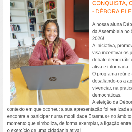
CONQUISTA,
- DÉBORA ELE
A nossa aluna Débor
da Assembleia no 
2026!
A iniciativa, prom
visa incentivar os 
debate democrátic
ativa e informada.
O programa reúne e
desafiando-os a apr
vivenciar, na práti
democráticas.
A eleição da Débor
contexto em que ocorreu: a sua apresentação foi realizada a 
encontra a participar numa mobilidade Erasmus+ no âmbito
momento que simboliza, de forma exemplar, a ligação entr
o exercício de uma cidadania ativa!