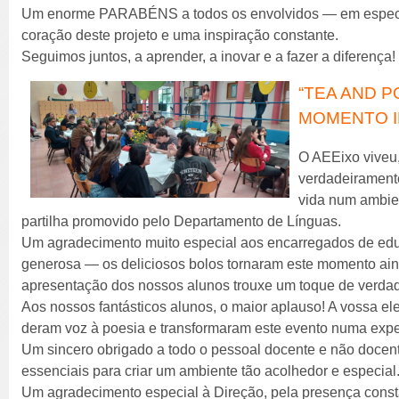
Um enorme PARABÉNS a todos os envolvidos — em especia
coração deste projeto e uma inspiração constante.
Seguimos juntos, a aprender, a inovar e a fazer a diferença!
“TEA AND P
MOMENTO I
O AEEixo viveu
verdadeirament
vida num ambien
partilha promovido pelo Departamento de Línguas.
Um agradecimento muito especial aos encarregados de edu
generosa — os deliciosos bolos tornaram este momento ai
apresentação dos nossos alunos trouxe um toque de verdad
Aos nossos fantásticos alunos, o maior aplauso! A vossa e
deram voz à poesia e transformaram este evento numa exp
Um sincero obrigado a todo o pessoal docente e não docen
essenciais para criar um ambiente tão acolhedor e especial.
Um agradecimento especial à Direção, pela presença const