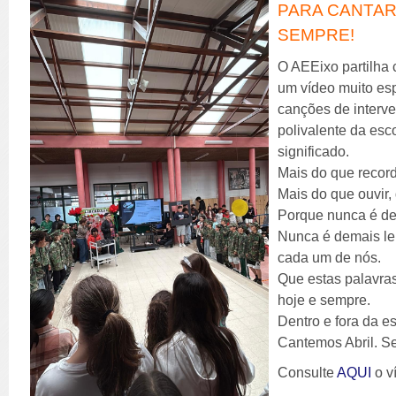
PARA CANTAR
SEMPRE!
O AEEixo partilha
um vídeo muito esp
canções de interv
polivalente da es
significado.
Mais do que record
Mais do que ouvir
Porque nunca é de
Nunca é demais lem
cada um de nós.
Que estas palavras
hoje e sempre.
Dentro e fora da e
Cantemos Abril. S
Consulte
AQUI
o v