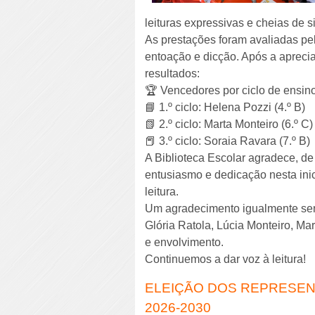
leituras expressivas e cheias de s
As prestações foram avaliadas pelo
entoação e dicção. Após a apreciaç
resultados:
🏆 Vencedores por ciclo de ensin
📘 1.º ciclo: Helena Pozzi (4.º B)
📗 2.º ciclo: Marta Monteiro (6.º C)
📕 3.º ciclo: Soraia Ravara (7.º B)
A Biblioteca Escolar agradece, de
entusiasmo e dedicação nesta ini
leitura.
Um agradecimento igualmente sent
Glória Ratola, Lúcia Monteiro, Mar
e envolvimento.
Continuemos a dar voz à leitura!
ELEIÇÃO DOS REPRESEN
2026-2030