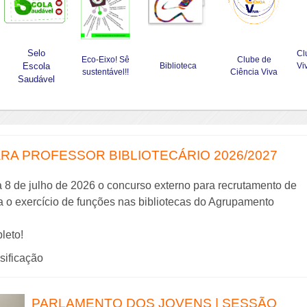
Selo
Cl
Eco-Eixo! Sê
Clube de
Escola
Biblioteca
Vi
sustentável!!
Ciência Viva
Saudável
A PROFESSOR BIBLIOTECÁRIO 2026/2027
a 8 de julho de 2026 o concurso externo para recrutamento de
ra o exercício de funções nas bibliotecas do Agrupamento
leto!
ssificação
PARLAMENTO DOS JOVENS | SESSÃO