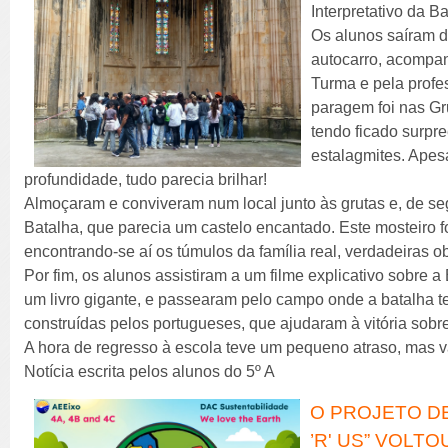
Interpretativo da Ba
Os alunos saíram d
autocarro, acompan
Turma e pela profes
paragem foi nas G
tendo ficado surpre
estalagmites. Apes
profundidade, tudo parecia brilhar!
Almoçaram e conviveram num local junto às grutas e, de seg
Batalha, que parecia um castelo encantado. Este mosteiro fo
encontrando-se aí os túmulos da família real, verdadeiras ob
Por fim, os alunos assistiram a um filme explicativo sobre a 
um livro gigante, e passearam pelo campo onde a batalha t
construídas pelos portugueses, que ajudaram à vitória sobr
A hora de regresso à escola teve um pequeno atraso, mas 
Notícia escrita pelos alunos do 5º A
O PROJETO D
’R' US” VOLTO