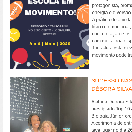
protagonista, prom
energia e diversão
A prática de ativid
físico e emocional,
concentração e refo
com muita boa disp
Junta-te a esta mi
movimento pode tra
SUCESSO NAS 
DÉBORA SILVA
A aluna Débora Silv
prestigiado Top 10
Biologia Júnior, o
A cerimónia de entr
teve lugar no dia 2