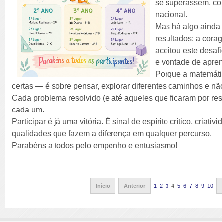
se superassem, c
nacional.
Mas há algo ainda
resultados: a cora
aceitou este desa
e vontade de apre
Porque a matemáti
certas — é sobre pensar, explorar diferentes caminhos e não
Cada problema resolvido (e até aqueles que ficaram por re
cada um.
Participar é já uma vitória. É sinal de espírito crítico, cria
qualidades que fazem a diferença em qualquer percurso.
Parabéns a todos pelo empenho e entusiasmo!
Início
Anterior
1
2
3
4
5
6
7
8
9
10