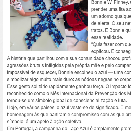
Bonnie W. Finney, 
prender uma fita a
um adorno qualquer
de alerta. O seu ne
tratos. E Bonnie q
essa realidade.
“Quis fazer com qu
explicou. E conseg
A história que partilhou com a sua comunidade chocou pro
agressões brutais infligidas pela própria mãe e pelo compa
impossível de esquecer, Bonnie escolheu o azul — uma cor 
simbolizar algo muito mais duro: as nódoas negras no corpo
Esse gesto solitário rapidamente ganhou força. O impacto fo
reconhecido como o Mês Internacional da Prevenção dos Mau
tornou-se um símbolo global de consciencialização e luta.
Hoje, em vários países, o azul veste-se de significado. É m
homenagem às que partiram e compromisso com as que pre
símbolo, é um apelo à ação coletiva.
Em Portugal, a campanha do Laço Azul é amplamente prom