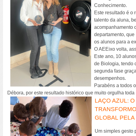
Conhecimento.
Este resultado é o
talento da aluna, 
acompanhamento co
departamento, que 
os alunos para a ex
O AEEixo volta, ass
Este ano, 10 aluno
de Biologia, tendo
segunda fase graça
desempenhos.
Parabéns a todos os
Débora, por este resultado histórico que muito orgulha tod
LAÇO AZUL: 
TRANSFORMO
GLOBAL PELA
Um simples gesto 