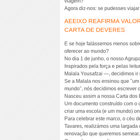
viagem?
Agora diz-nos: se pudesses viajar
AEEIXO REAFIRMA VALO
CARTA DE DEVERES
E se hoje falássemos menos sobr
oferecer ao mundo?
No dia 1 de junho, o nosso Agru
Inspirados pela força e pelas lei
Malala Yousafzai —, decidimos ir
Se a Malala nos ensinou que "um 
mundo", nós decidimos escrever 
Nasceu assim a nossa Carta dos
Um documento construído com o co
criar uma escola (e um mundo) ond
Para celebrar este marco, o céu 
Tavares, realizámos uma largada 
renovação que queremos semear.