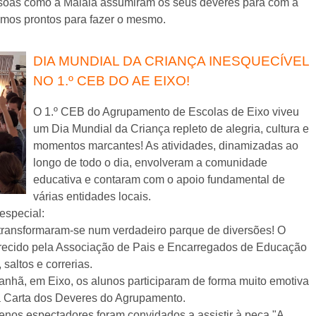
soas como a Malala assumiram os seus deveres para com a
amos prontos para fazer o mesmo.
DIA MUNDIAL DA CRIANÇA INESQUECÍVEL
NO 1.º CEB DO AE EIXO!
O 1.º CEB do Agrupamento de Escolas de Eixo viveu
um Dia Mundial da Criança repleto de alegria, cultura e
momentos marcantes! As atividades, dinamizadas ao
longo de todo o dia, envolveram a comunidade
educativa e contaram com o apoio fundamental de
várias entidades locais.
especial:
transformaram-se num verdadeiro parque de diversões! O
oferecido pela Associação de Pais e Encarregados de Educação
 saltos e correrias.
anhã, em Eixo, os alunos participaram de forma muito emotiva
 Carta dos Deveres do Agrupamento.
nos espectadores foram convidados a assistir à peça "A