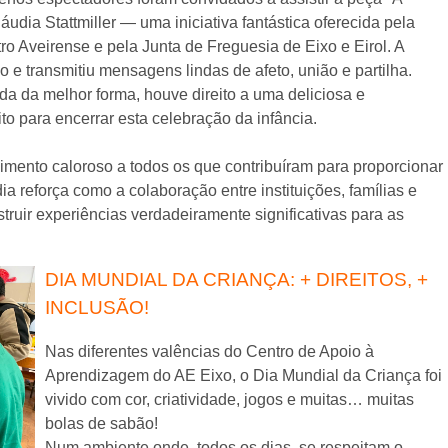
udia Stattmiller — uma iniciativa fantástica oferecida pela
ro Aveirense e pela Junta de Freguesia de Eixo e Eirol. A
 e transmitiu mensagens lindas de afeto, união e partilha.
ada da melhor forma, houve direito a uma deliciosa e
ito para encerrar esta celebração da infância.
ento caloroso a todos os que contribuíram para proporcionar
ia reforça como a colaboração entre instituições, famílias e
ruir experiências verdadeiramente significativas para as
DIA MUNDIAL DA CRIANÇA: + DIREITOS, +
INCLUSÃO!
Nas diferentes valências do Centro de Apoio à
Aprendizagem do AE Eixo, o Dia Mundial da Criança foi
vivido com cor, criatividade, jogos e muitas… muitas
bolas de sabão!
Num ambiente onde, todos os dias, se respeitam o