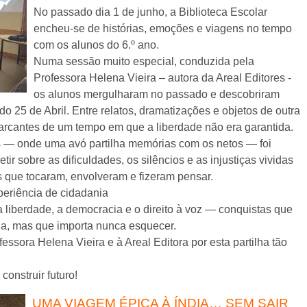
No passado dia 1 de junho, a Biblioteca Escolar
encheu-se de histórias, emoções e viagens no tempo
com os alunos do 6.º ano.
Numa sessão muito especial, conduzida pela
Professora Helena Vieira – autora da Areal Editores -
os alunos mergulharam no passado e descobriram
o 25 de Abril. Entre relatos, dramatizações e objetos de outra
arcantes de um tempo em que a liberdade não era garantida.
s — onde uma avó partilha memórias com os netos — foi
etir sobre as dificuldades, os silêncios e as injustiças vividas
 que tocaram, envolveram e fizeram pensar.
periência de cidadania
 liberdade, a democracia e o direito à voz — conquistas que
dia, mas que importa nunca esquecer.
ssora Helena Vieira e à Areal Editora por esta partilha tão
construir futuro!
UMA VIAGEM ÉPICA À ÍNDIA… SEM SAIR