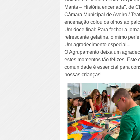
Manta – História encenada", de Clá
Câmara Municipal de Aveiro / Teat
encenação colou os olhos ao palco
Um doce final: Para fechar a jorn
refrescante gelatina, o mimo perfe
Um agradecimento especial...
O Agrupamento deixa um agradecim
estes momentos tão felizes. Este d
comunidade é essencial para const
nossas crianças!