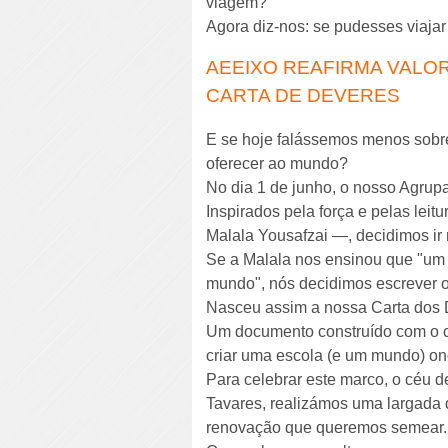
viagem?
Agora diz-nos: se pudesses viajar
AEEIXO REAFIRMA VALO
CARTA DE DEVERES
E se hoje falássemos menos sobr
oferecer ao mundo?
No dia 1 de junho, o nosso Agru
Inspirados pela força e pelas lei
Malala Yousafzai —, decidimos ir
Se a Malala nos ensinou que "um 
mundo", nós decidimos escrever 
Nasceu assim a nossa Carta dos
Um documento construído com o co
criar uma escola (e um mundo) ond
Para celebrar este marco, o céu 
Tavares, realizámos uma largada 
renovação que queremos semear.