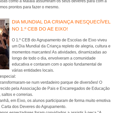
soas como a Malala assumiram os seus deveres para com a
amos prontos para fazer o mesmo.
DIA MUNDIAL DA CRIANÇA INESQUECÍVEL
NO 1.º CEB DO AE EIXO!
O 1.º CEB do Agrupamento de Escolas de Eixo viveu
um Dia Mundial da Criança repleto de alegria, cultura e
momentos marcantes! As atividades, dinamizadas ao
longo de todo o dia, envolveram a comunidade
educativa e contaram com o apoio fundamental de
várias entidades locais.
especial:
transformaram-se num verdadeiro parque de diversões! O
oferecido pela Associação de Pais e Encarregados de Educação
 saltos e correrias.
anhã, em Eixo, os alunos participaram de forma muito emotiva
 Carta dos Deveres do Agrupamento.
nos espectadores foram convidados a assistir à peça "A