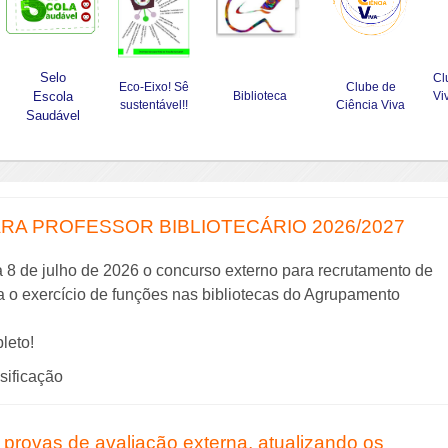
Selo
Cl
Eco-Eixo! Sê
Clube de
Escola
Biblioteca
Vi
sustentável!!
Ciência Viva
Saudável
A PROFESSOR BIBLIOTECÁRIO 2026/2027
a 8 de julho de 2026 o concurso externo para recrutamento de
ra o exercício de funções nas bibliotecas do Agrupamento
leto!
ssificação
 provas de avaliação externa, atualizando os