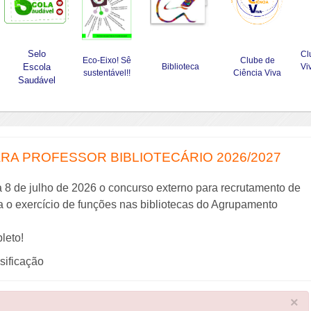
Selo
Cl
Eco-Eixo! Sê
Clube de
Escola
Biblioteca
Vi
sustentável!!
Ciência Viva
Saudável
A PROFESSOR BIBLIOTECÁRIO 2026/2027
a 8 de julho de 2026 o concurso externo para recrutamento de
ra o exercício de funções nas bibliotecas do Agrupamento
leto!
ssificação
×