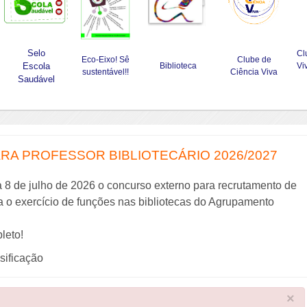
Selo
Cl
Eco-Eixo! Sê
Clube de
Escola
Biblioteca
Vi
sustentável!!
Ciência Viva
Saudável
A PROFESSOR BIBLIOTECÁRIO 2026/2027
a 8 de julho de 2026 o concurso externo para recrutamento de
ra o exercício de funções nas bibliotecas do Agrupamento
leto!
ssificação
×