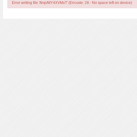
Error writing file '/tmp/MY4XVMxT' (Errcode: 28 - No space left on device)