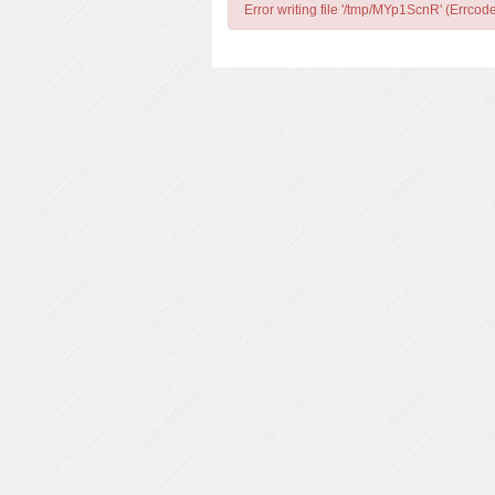
Error writing file '/tmp/MYp1ScnR' (Errcod