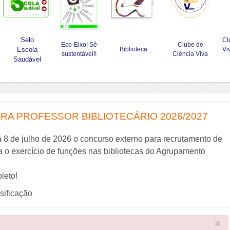
Selo
Cl
Eco-Eixo! Sê
Clube de
Escola
Biblioteca
Vi
sustentável!!
Ciência Viva
Saudável
A PROFESSOR BIBLIOTECÁRIO 2026/2027
a 8 de julho de 2026 o concurso externo para recrutamento de
ra o exercício de funções nas bibliotecas do Agrupamento
leto!
ssificação
×