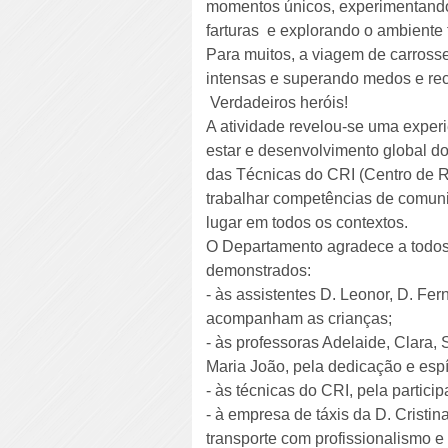
momentos únicos, experimentando 
farturas e explorando o ambiente f
Para muitos, a viagem de carross
intensas e superando medos e r
Verdadeiros heróis!
A atividade revelou-se uma experi
estar e desenvolvimento global do
das Técnicas do CRI (Centro de R
trabalhar competências de comuni
lugar em todos os contextos.
O Departamento agradece a todos
demonstrados:
- às assistentes D. Leonor, D. Fe
acompanham as crianças;
- às professoras Adelaide, Clara,
Maria João, pela dedicação e espí
- às técnicas do CRI, pela partic
- à empresa de táxis da D. Cristi
transporte com profissionalismo e 