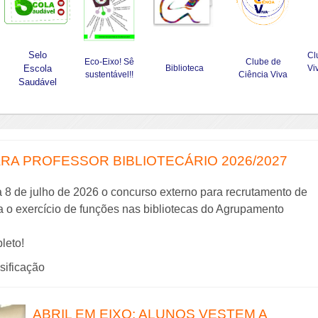
Selo
Cl
Eco-Eixo! Sê
Clube de
Escola
Biblioteca
Vi
sustentável!!
Ciência Viva
Saudável
A PROFESSOR BIBLIOTECÁRIO 2026/2027
a 8 de julho de 2026 o concurso externo para recrutamento de
ra o exercício de funções nas bibliotecas do Agrupamento
leto!
ssificação
ABRIL EM EIXO: ALUNOS VESTEM A