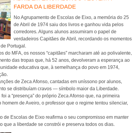
FARDA DA LIBERDADE
No Agrupamento de Escolas de Eixo, a memória do 25
de Abril de 1974 saiu dos livros e ganhou vida pelos
corredores. Alguns alunos assumiram o papel de
verdadeiros Capitães de Abril, recordando os momentos
de Portugal.
s do MFA, os nossos “capitães” marcharam até ao polivalente,
ento das tropas que, há 52 anos, devolveram a esperança ao
omunidade educativa que, à semelhança do povo em 1974,
ção.
anções de Zeca Afonso, cantadas em uníssono por alunos,
nto se distribuíam cravos — símbolo maior da Liberdade.
oi a “presença” do próprio Zeca Afonso que, na primeira
o homem de Aveiro, o professor que o regime tentou silenciar,
to de Escolas de Eixo reafirma o seu compromisso em manter
o que a liberdade se constrói e preserva todos os dias.