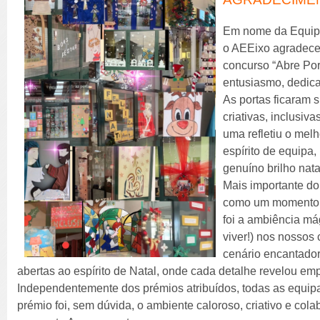
Em nome da Equip
o AEEixo agradece 
concurso “Abre Por
entusiasmo, dedica
As portas ficaram
criativas, inclusiv
uma refletiu o mel
espírito de equipa,
genuíno brilho nata
Mais importante d
como um momento s
foi a ambiência má
viver!) nos nossos
cenário encantador
abertas ao espírito de Natal, onde cada detalhe revelou em
Independentemente dos prémios atribuídos, todas as equip
prémio foi, sem dúvida, o ambiente caloroso, criativo e col