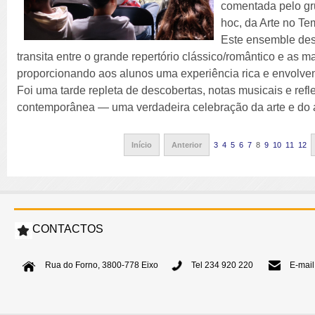
comentada pelo gr
hoc, da Arte no Te
Este ensemble des
transita entre o grande repertório clássico/romântico e as m
proporcionando aos alunos uma experiência rica e envolven
Foi uma tarde repleta de descobertas, notas musicais e re
contemporânea — uma verdadeira celebração da arte e do 
Início
Anterior
3
4
5
6
7
8
9
10
11
12
CONTACTOS
Rua do Forno, 3800-778 Eixo
Tel 234 920 220
E-mail