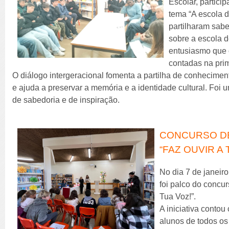
Escolar, partici
tema “A escola d
partilharam sabe
sobre a escola 
entusiasmo que 
contadas na pri
O diálogo intergeracional fomenta a partilha de conheciment
e ajuda a preservar a memória e a identidade cultural. Foi u
de sabedoria e de inspiração.
CONCURSO DE
“FAZ OUVIR A 
No dia 7 de janeiro
foi palco do concur
Tua Voz!”.
A iniciativa contou
alunos de todos os