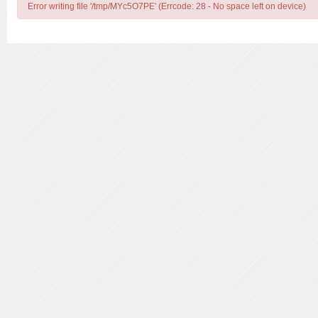
Error writing file '/tmp/MYc5O7PE' (Errcode: 28 - No space left on device)