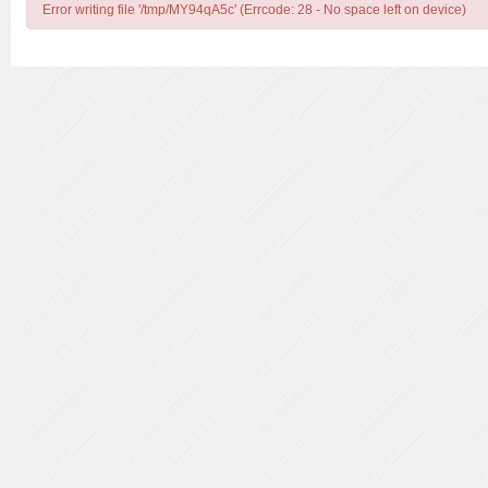
Error writing file '/tmp/MY94qA5c' (Errcode: 28 - No space left on device)