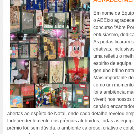
Em nome da Equip
o AEEixo agradece 
concurso “Abre Por
entusiasmo, dedica
As portas ficaram
criativas, inclusiv
uma refletiu o mel
espírito de equipa,
genuíno brilho nata
Mais importante d
como um momento s
foi a ambiência má
viver!) nos nossos
cenário encantador
abertas ao espírito de Natal, onde cada detalhe revelou em
Independentemente dos prémios atribuídos, todas as equip
prémio foi, sem dúvida, o ambiente caloroso, criativo e col