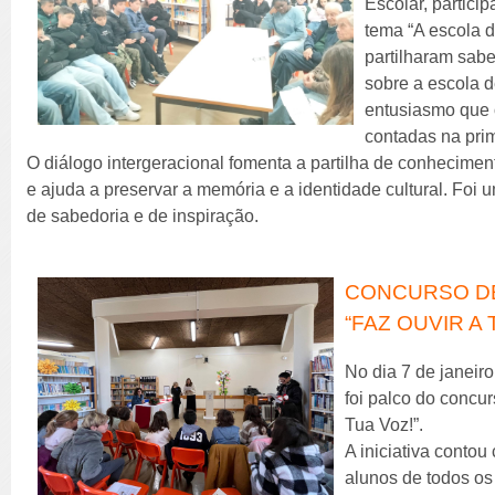
Escolar, partici
tema “A escola d
partilharam sabe
sobre a escola 
entusiasmo que 
contadas na pri
O diálogo intergeracional fomenta a partilha de conheciment
e ajuda a preservar a memória e a identidade cultural. Foi u
de sabedoria e de inspiração.
CONCURSO DE
“FAZ OUVIR A 
No dia 7 de janeiro
foi palco do concur
Tua Voz!”.
A iniciativa contou
alunos de todos os