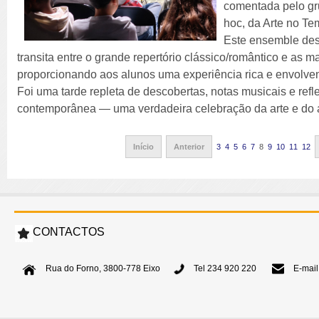
comentada pelo gr
hoc, da Arte no Te
Este ensemble des
transita entre o grande repertório clássico/romântico e as m
proporcionando aos alunos uma experiência rica e envolven
Foi uma tarde repleta de descobertas, notas musicais e re
contemporânea — uma verdadeira celebração da arte e do 
Início
Anterior
3
4
5
6
7
8
9
10
11
12
CONTACTOS
Rua do Forno, 3800-778 Eixo
Tel 234 920 220
E-mail