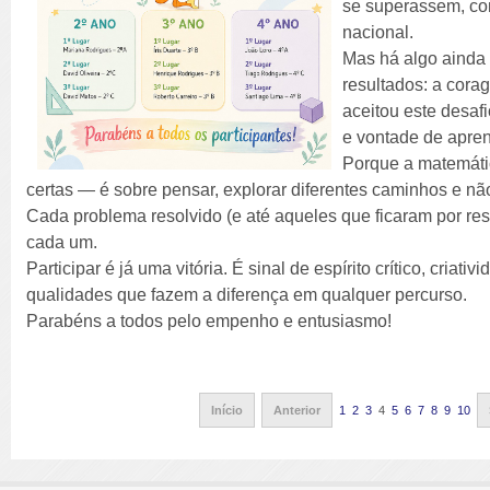
se superassem, c
nacional.
Mas há algo ainda
resultados: a cora
aceitou este desa
e vontade de apre
Porque a matemáti
certas — é sobre pensar, explorar diferentes caminhos e não
Cada problema resolvido (e até aqueles que ficaram por re
cada um.
Participar é já uma vitória. É sinal de espírito crítico, cria
qualidades que fazem a diferença em qualquer percurso.
Parabéns a todos pelo empenho e entusiasmo!
Início
Anterior
1
2
3
4
5
6
7
8
9
10