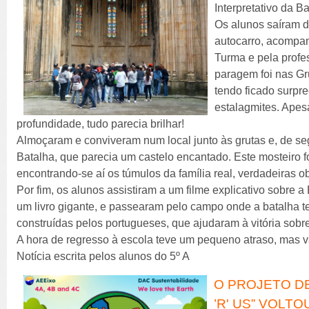
Interpretativo da Ba
Os alunos saíram d
autocarro, acompan
Turma e pela profes
paragem foi nas G
tendo ficado surpre
estalagmites. Apes
profundidade, tudo parecia brilhar!
Almoçaram e conviveram num local junto às grutas e, de seg
Batalha, que parecia um castelo encantado. Este mosteiro fo
encontrando-se aí os túmulos da família real, verdadeiras ob
Por fim, os alunos assistiram a um filme explicativo sobre a 
um livro gigante, e passearam pelo campo onde a batalha t
construídas pelos portugueses, que ajudaram à vitória sobr
A hora de regresso à escola teve um pequeno atraso, mas 
Notícia escrita pelos alunos do 5º A
O PROJETO D
’R' US” VOLTO