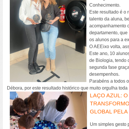
Conhecimento.
Este resultado é o
talento da aluna, 
acompanhamento co
departamento, que 
os alunos para a ex
O AEEixo volta, ass
Este ano, 10 aluno
de Biologia, tendo
segunda fase graça
desempenhos.
Parabéns a todos os
Débora, por este resultado histórico que muito orgulha tod
LAÇO AZUL: 
TRANSFORMO
GLOBAL PELA
Um simples gesto 