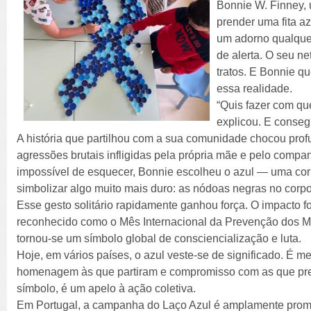
Bonnie W. Finney, 
prender uma fita a
um adorno qualquer
de alerta. O seu ne
tratos. E Bonnie q
essa realidade.
“Quis fazer com qu
explicou. E conseg
A história que partilhou com a sua comunidade chocou pro
agressões brutais infligidas pela própria mãe e pelo compa
impossível de esquecer, Bonnie escolheu o azul — uma cor 
simbolizar algo muito mais duro: as nódoas negras no corpo
Esse gesto solitário rapidamente ganhou força. O impacto fo
reconhecido como o Mês Internacional da Prevenção dos Mau
tornou-se um símbolo global de consciencialização e luta.
Hoje, em vários países, o azul veste-se de significado. É m
homenagem às que partiram e compromisso com as que pre
símbolo, é um apelo à ação coletiva.
Em Portugal, a campanha do Laço Azul é amplamente prom