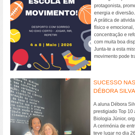
protagonista, prom
energia e diversão
A prática de ativid
físico e emocional,
concentração e refo
com muita boa disp
Junta-te a esta mi
movimento pode tra
SUCESSO NAS 
DÉBORA SILVA
A aluna Débora Silv
prestigiado Top 10
Biologia Júnior, o
A cerimónia de entr
teve lugar no dia 2