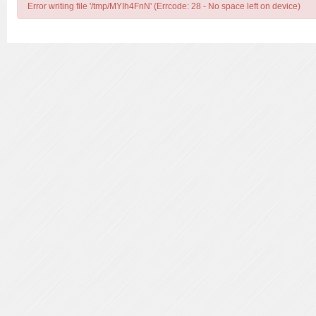
Error writing file '/tmp/MYIh4FnN' (Errcode: 28 - No space left on device)