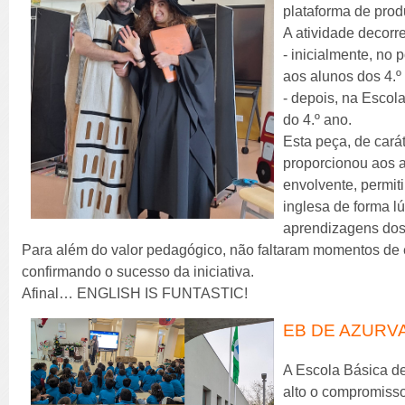
plataforma de produ
A atividade decorr
- inicialmente, no 
aos alunos dos 4.º 
- depois, na Escol
do 4.º ano.
Esta peça, de carát
proporcionou aos 
envolvente, permit
inglesa de forma lú
aprendizagens dos 
Para além do valor pedagógico, não faltaram momentos de
confirmando o sucesso da iniciativa.
Afinal… ENGLISH IS FUNTASTIC!
EB DE AZURVA
A Escola Básica de
alto o compromisso