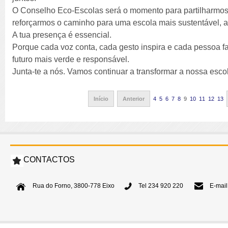
O Conselho Eco-Escolas será o momento para partilharmos 
reforçarmos o caminho para uma escola mais sustentável, a
A tua presença é essencial.
Porque cada voz conta, cada gesto inspira e cada pessoa f
futuro mais verde e responsável.
Junta-te a nós. Vamos continuar a transformar a nossa esc
Início
Anterior
4
5
6
7
8
9
10
11
12
13
CONTACTOS
Rua do Forno, 3800-778 Eixo
Tel 234 920 220
E-mail