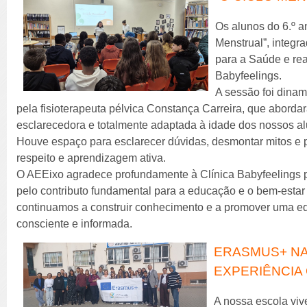
Os alunos do 6.º a
Menstrual”, integ
para a Saúde e rea
Babyfeelings.
A sessão foi dina
pela fisioterapeuta pélvica Constança Carreira, que aborda
esclarecedora e totalmente adaptada à idade dos nossos a
Houve espaço para esclarecer dúvidas, desmontar mitos e
respeito e aprendizagem ativa.
O AEEixo agradece profundamente à Clínica Babyfeelings pe
pelo contributo fundamental para a educação e o bem-estar
continuamos a construir conhecimento e a promover uma e
consciente e informada.
ERASMUS+ NA
EXPERIÊNCIA 
A nossa escola vi