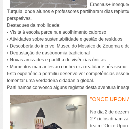
Erasmus+ inesque
Turquia, onde alunos e professores partilharam dias replet
perspetivas.
Destaques da mobilidade:
• Visita à escola parceira e acolhimento caloroso
• Atividades sobre sustentabilidade e gestão de resíduos
• Descoberta do incrível Museu do Mosaico de Zeugma e d
• Degustação de gastronomia tradicional
• Novas amizades e partilha de vivências únicas
• Momentos marcantes ao conhecer a realidade pós-sismo
Esta experiência permitiu desenvolver competências essenci
fomentar uma verdadeira cidadania global.
Partilhamos convosco alguns registos desta aventura inesq
"ONCE UPON A
No dia 2 de dezemb
2.º ciclos dinamiz
teatro "Once Upon 