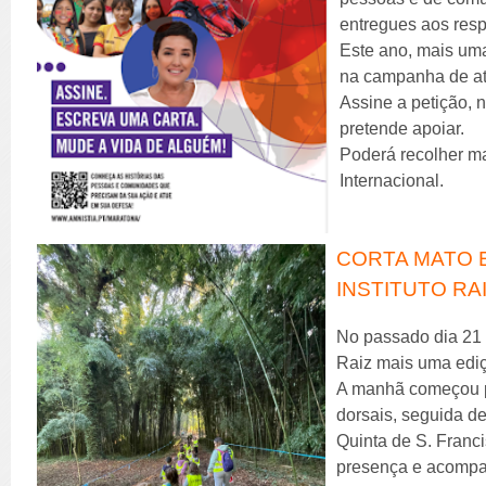
entregues aos resp
Este ano, mais uma
na campanha de at
Assine a petição, 
pretende apoiar.
Poderá recolher ma
Internacional.
CORTA MATO E
INSTITUTO RA
No passado dia 21 
Raiz mais uma ediç
A manhã começou pe
dorsais, seguida 
Quinta de S. Franci
presença e acompa