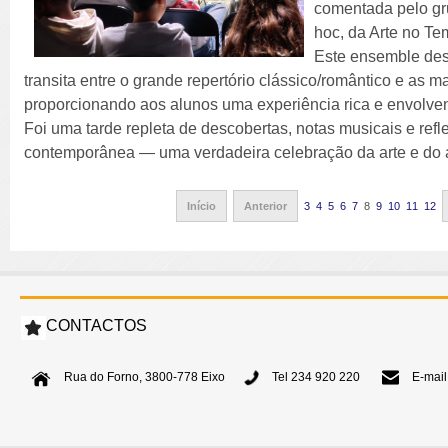
comentada pelo gr
hoc, da Arte no Te
Este ensemble des
transita entre o grande repertório clássico/romântico e as m
proporcionando aos alunos uma experiência rica e envolven
Foi uma tarde repleta de descobertas, notas musicais e re
contemporânea — uma verdadeira celebração da arte e do 
Início
Anterior
3
4
5
6
7
8
9
10
11
12
CONTACTOS
Rua do Forno, 3800-778 Eixo
Tel 234 920 220
E-mail