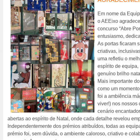
Em nome da Equip
o AEEixo agradece 
concurso “Abre Por
entusiasmo, dedica
As portas ficaram
criativas, inclusiv
uma refletiu o mel
espírito de equipa,
genuíno brilho nata
Mais importante d
como um momento s
foi a ambiência má
viver!) nos nossos
cenário encantador
abertas ao espírito de Natal, onde cada detalhe revelou em
Independentemente dos prémios atribuídos, todas as equip
prémio foi, sem dúvida, o ambiente caloroso, criativo e col