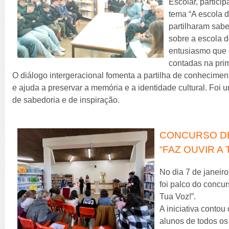
Escolar, partici
tema “A escola d
partilharam sabe
sobre a escola 
entusiasmo que 
contadas na pri
O diálogo intergeracional fomenta a partilha de conheciment
e ajuda a preservar a memória e a identidade cultural. Foi u
de sabedoria e de inspiração.
CONCURSO DE
“FAZ OUVIR A 
No dia 7 de janeiro
foi palco do concur
Tua Voz!”.
A iniciativa contou
alunos de todos os