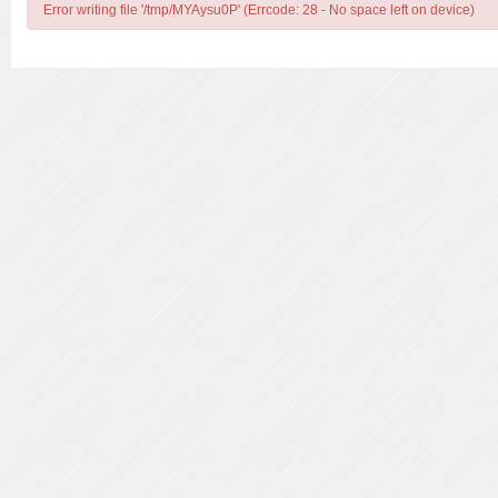
Error writing file '/tmp/MYAysu0P' (Errcode: 28 - No space left on device)