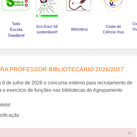
Selo
Cl
Eco-Eixo! Sê
Clube de
Escola
Biblioteca
Vi
sustentável!!
Ciência Viva
Saudável
A PROFESSOR BIBLIOTECÁRIO 2026/2027
a 8 de julho de 2026 o concurso externo para recrutamento de
ra o exercício de funções nas bibliotecas do Agrupamento
leto!
ssificação
×