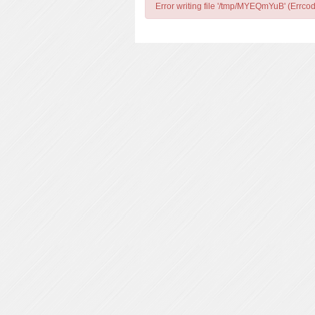
Error writing file '/tmp/MYEQmYuB' (Errcod