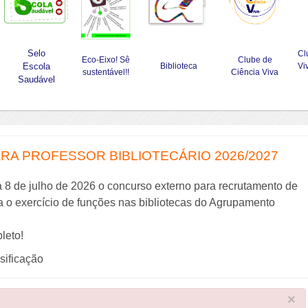
Selo
Cl
Eco-Eixo! Sê
Clube de
Escola
Biblioteca
Vi
sustentável!!
Ciência Viva
Saudável
A PROFESSOR BIBLIOTECÁRIO 2026/2027
a 8 de julho de 2026 o concurso externo para recrutamento de
ra o exercício de funções nas bibliotecas do Agrupamento
leto!
ssificação
×