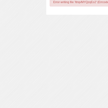
Error writing file '/tmp/MYQzqEo2' (Errcod