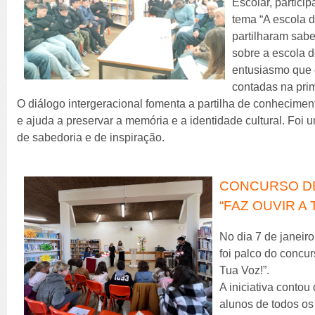
Escolar, partici
tema “A escola d
partilharam sabe
sobre a escola 
entusiasmo que 
contadas na pri
O diálogo intergeracional fomenta a partilha de conheciment
e ajuda a preservar a memória e a identidade cultural. Foi u
de sabedoria e de inspiração.
CONCURSO DE
“FAZ OUVIR A 
No dia 7 de janeiro
foi palco do concur
Tua Voz!”.
A iniciativa contou
alunos de todos os