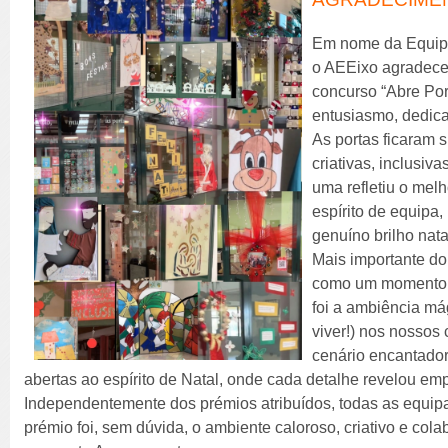
Em nome da Equip
o AEEixo agradece 
concurso “Abre Por
entusiasmo, dedica
As portas ficaram
criativas, inclusiv
uma refletiu o mel
espírito de equipa,
genuíno brilho nata
Mais importante d
como um momento s
foi a ambiência má
viver!) nos nossos
cenário encantador
abertas ao espírito de Natal, onde cada detalhe revelou em
Independentemente dos prémios atribuídos, todas as equip
prémio foi, sem dúvida, o ambiente caloroso, criativo e col