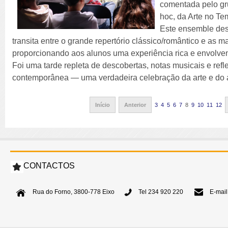
comentada pelo gr
hoc, da Arte no Te
Este ensemble des
transita entre o grande repertório clássico/romântico e as m
proporcionando aos alunos uma experiência rica e envolven
Foi uma tarde repleta de descobertas, notas musicais e re
contemporânea — uma verdadeira celebração da arte e do 
Início
Anterior
3
4
5
6
7
8
9
10
11
12
CONTACTOS
Rua do Forno, 3800-778 Eixo
Tel 234 920 220
E-mail