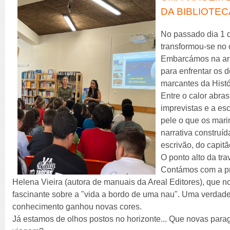
DA BIBLIOTEC
No passado dia 1 d
transformou-se no 
Embarcámos na ar
para enfrentar os 
marcantes da Histó
Entre o calor abras
imprevistas e a e
pele o que os mari
narrativa construíd
escrivão, do capitã
O ponto alto da tr
Contámos com a pr
Helena Vieira (autora de manuais da Areal Editores), que 
fascinante sobre a "vida a bordo de uma nau". Uma verdadei
conhecimento ganhou novas cores.
Já estamos de olhos postos no horizonte... Que novas par