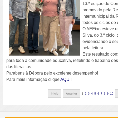
13.ª edição do Con
promovido pela Re
Intermunicipal da 
todos os ciclos de
O AEEixo esteve r
Silva, do 3.º ciclo
evidenciando o se
pela leitura.
Este resultado con
para toda a comunidade educativa, refletindo o trabalho de
das literacias.
Parabéns à Débora pelo excelente desempenho!
Para mais informação clique
AQUI
!
Início
Anterior
1
2
3
4
5
6
7
8
9
10