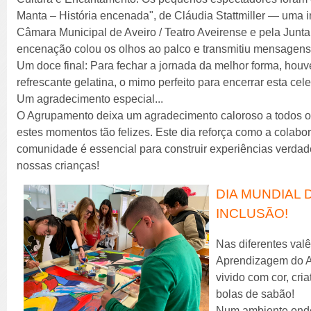
Manta – História encenada", de Cláudia Stattmiller — uma in
Câmara Municipal de Aveiro / Teatro Aveirense e pela Junta 
encenação colou os olhos ao palco e transmitiu mensagens l
Um doce final: Para fechar a jornada da melhor forma, houve
refrescante gelatina, o mimo perfeito para encerrar esta cel
Um agradecimento especial...
O Agrupamento deixa um agradecimento caloroso a todos os
estes momentos tão felizes. Este dia reforça como a colabora
comunidade é essencial para construir experiências verdade
nossas crianças!
DIA MUNDIAL D
INCLUSÃO!
Nas diferentes val
Aprendizagem do AE
vivido com cor, cri
bolas de sabão!
Num ambiente onde,