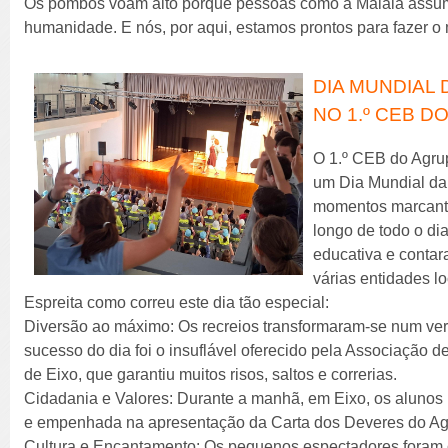
Os pombos voam alto porque pessoas como a Malala assum
humanidade. E nós, por aqui, estamos prontos para fazer 
DIA MUNDIAL 
NO 1.º CEB DO
O 1.º CEB do Agru
um Dia Mundial da 
momentos marcante
longo de todo o d
educativa e conta
várias entidades lo
Espreita como correu este dia tão especial:
Diversão ao máximo: Os recreios transformaram-se num ver
sucesso do dia foi o insuflável oferecido pela Associação
de Eixo, que garantiu muitos risos, saltos e correrias.
Cidadania e Valores: Durante a manhã, em Eixo, os alunos 
e empenhada na apresentação da Carta dos Deveres do A
Cultura e Encantamento: Os pequenos espectadores foram c