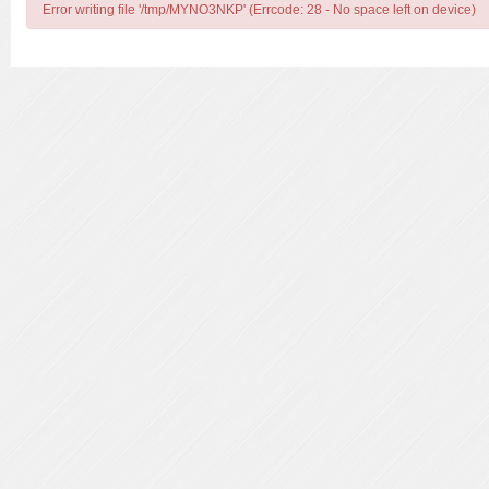
Error writing file '/tmp/MYNO3NKP' (Errcode: 28 - No space left on device)