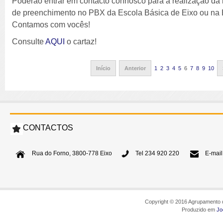
Poderão entrar em contacto connosco para a realização da in
de preenchimento no PBX da Escola Básica de Eixo ou na 
Contamos com vocês!
Consulte
AQUI
o cartaz!
Início
Anterior
1
2
3
4
5
6
7
8
9
10
CONTACTOS
Rua do Forno, 3800-778 Eixo
Tel 234 920 220
E-mail
Copyright © 2016 Agrupamento d
Produzido em
Jo