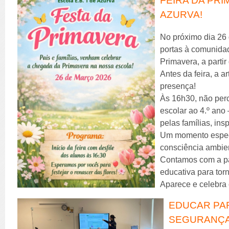
FEIRA DA PR
AZURVA!
No próximo dia 26
portas à comunidad
Primavera, a parti
Antes da feira, a a
presença!
Às 16h30, não perc
escolar ao 4.º ano
pelas famílias, in
Um momento especi
consciência ambien
Contamos com a pa
educativa para torn
Aparece e celebra
EDUCAR PAR
SEGURANÇA