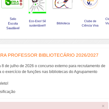
Selo
Cl
Eco-Eixo! Sê
Clube de
Escola
Biblioteca
Vi
sustentável!!
Ciência Viva
Saudável
A PROFESSOR BIBLIOTECÁRIO 2026/2027
a 8 de julho de 2026 o concurso externo para recrutamento de
ra o exercício de funções nas bibliotecas do Agrupamento
leto!
ssificação
×