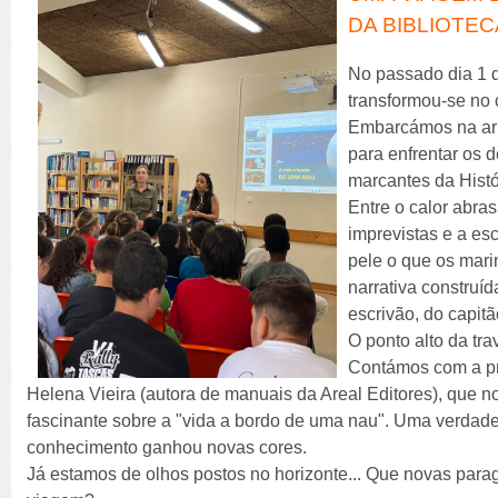
DA BIBLIOTEC
No passado dia 1 d
transformou-se no 
Embarcámos na ar
para enfrentar os 
marcantes da Histó
Entre o calor abras
imprevistas e a e
pele o que os mari
narrativa construíd
escrivão, do capitã
O ponto alto da tr
Contámos com a pr
Helena Vieira (autora de manuais da Areal Editores), que 
fascinante sobre a "vida a bordo de uma nau". Uma verdadei
conhecimento ganhou novas cores.
Já estamos de olhos postos no horizonte... Que novas par