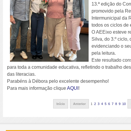
13.ª edição do Con
promovido pela Re
Intermunicipal da 
todos os ciclos de
O AEEixo esteve r
Silva, do 3.º ciclo
evidenciando o se
pela leitura.
Este resultado con
para toda a comunidade educativa, refletindo o trabalho de
das literacias.
Parabéns à Débora pelo excelente desempenho!
Para mais informação clique
AQUI
!
Início
Anterior
1
2
3
4
5
6
7
8
9
10