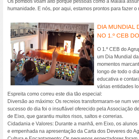
Os pombos voam alto porque pessoas como a Malala assum
humanidade. E nós, por aqui, estamos prontos para fazer 
DIA MUNDIAL 
NO 1.º CEB DO
O 1.º CEB do Agru
um Dia Mundial da 
momentos marcante
longo de todo o d
educativa e conta
várias entidades lo
Espreita como correu este dia tão especial:
Diversão ao máximo: Os recreios transformaram-se num ver
sucesso do dia foi o insuflável oferecido pela Associação
de Eixo, que garantiu muitos risos, saltos e correrias.
Cidadania e Valores: Durante a manhã, em Eixo, os alunos 
e empenhada na apresentação da Carta dos Deveres do A
Cultura e Encantamento: Os pequenos espectadores foram c