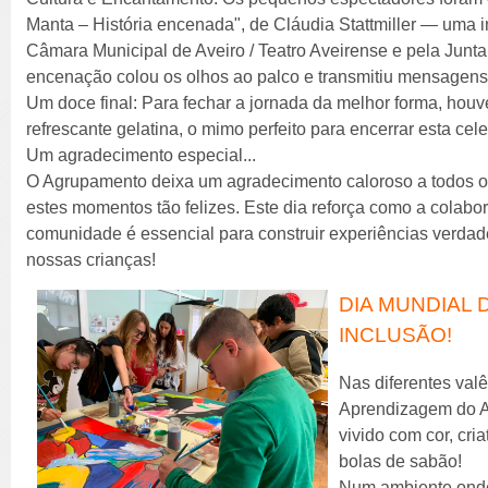
Manta – História encenada", de Cláudia Stattmiller — uma in
Câmara Municipal de Aveiro / Teatro Aveirense e pela Junta 
encenação colou os olhos ao palco e transmitiu mensagens l
Um doce final: Para fechar a jornada da melhor forma, houve
refrescante gelatina, o mimo perfeito para encerrar esta cel
Um agradecimento especial...
O Agrupamento deixa um agradecimento caloroso a todos os
estes momentos tão felizes. Este dia reforça como a colabora
comunidade é essencial para construir experiências verdade
nossas crianças!
DIA MUNDIAL D
INCLUSÃO!
Nas diferentes val
Aprendizagem do AE
vivido com cor, cri
bolas de sabão!
Num ambiente onde,