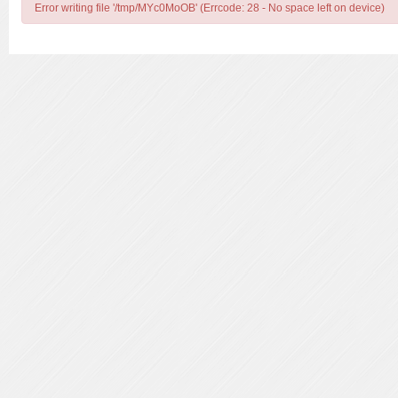
Error writing file '/tmp/MYc0MoOB' (Errcode: 28 - No space left on device)