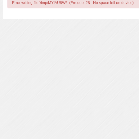
Error writing file '/tmp/MYIAU8W6' (Errcode: 28 - No space left on device)