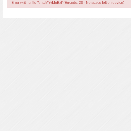
Error writing file '/tmp/MYvMnBxI' (Errcode: 28 - No space left on device)