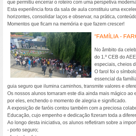
que permitiu encerrar o roteiro com uma perspetiva moderna 
Esta experiência fora da sala de aula constituiu uma excele
horizontes, consolidar laços e observar, na prática, conteúd
Momentos que ficam na memória e que fazem crescer!
“FAMÍLIA - FA
No âmbito da celeb
do 1.º CEB do AEE
especiais, cheios d
O farol foi o símbo
essencial da famíl
guia seguro que ilumina caminhos, transmite valores e ofer
Os nossos alunos tornaram este dia ainda mais mágico ao 
por eles, enchendo o momento de alegria e significado.
A exposição de faróis contou também com a preciosa cola
Educação, cujo empenho e dedicação fizeram toda a difere
Ao longo desta iniciativa, os alunos refletiram sobre a impo
- porto seguro;