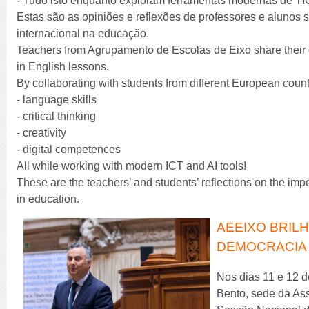
- Tudo isto enquanto exploram ferramentas modernas de TIC e 
Estas são as opiniões e reflexões de professores e alunos 
internacional na educação.
Teachers from Agrupamento de Escolas de Eixo share their 
in English lessons.
By collaborating with students from different European count
- language skills
- critical thinking
- creativity
- digital competences
All while working with modern ICT and AI tools!
These are the teachers’ and students’ reflections on the impo
in education.
AEEIXO BRILH
DEMOCRACIA 
Nos dias 11 e 12 
Bento, sede da Ass