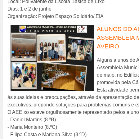
Local: Polivalente da Escola Básica de Eixo
Dias: 1 e 2 de junho
Organização: Projeto Espaço Solidário/ EIA
ALUNOS DO A
ASSEMBLEIA 
AVEIRO
Alguns alunos do 
Assembleia Municip
de maio, no Edifíci
promovida pela Câ
Esta atividade per
às suas ideias e preocupações, através da apresentação d
executivos, propondo soluções para problemas comuns e e
O AEEixo esteve orgulhosamente representado pelos aluno
- Daniel Martins (8.ºB)
- Maria Monteiro (8.ºC)
- Filipa Costa e Mariana Silva (8.ºD)