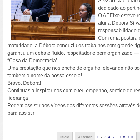
Sessão Nacional d
dedicado ao pertin
O AEEixo esteve re
aluna Débora Silva
responsabilidade 
Com uma postura e
maturidade, a Débora conduziu os trabalhos com grande rig
garantiu um debate fluido, respeitador e bem organizado 
“Casa da Democracia”.
Uma prestação que nos enche de orgulho, elevando não só
também o nome da nossa escola!
Bravo, Débora!
Continuas a inspirar-nos com o teu empenho, sentido de res
liderança
Podem assistir aos vídeos das diferentes sessões através d
para assistir!
Início
Anterior
1
2
3
4
5
6
7
8
9
10