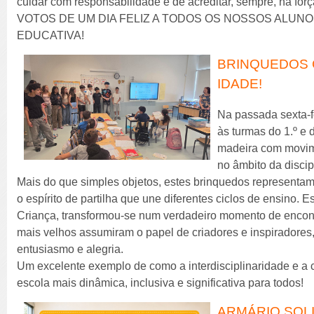
cuidar com responsabilidade e de acreditar, sempre, na for
VOTOS DE UM DIA FELIZ A TODOS OS NOSSOS ALUNO
EDUCATIVA!
BRINQUEDOS 
IDADE!
Na passada sexta-fe
às turmas do 1.º e 
madeira com movim
no âmbito da disci
Mais do que simples objetos, estes brinquedos representam
o espírito de partilha que une diferentes ciclos de ensino. E
Criança, transformou-se num verdadeiro momento de encont
mais velhos assumiram o papel de criadores e inspiradore
entusiasmo e alegria.
Um excelente exemplo de como a interdisciplinaridade e a
escola mais dinâmica, inclusiva e significativa para todos!
ARMÁRIO SOLI